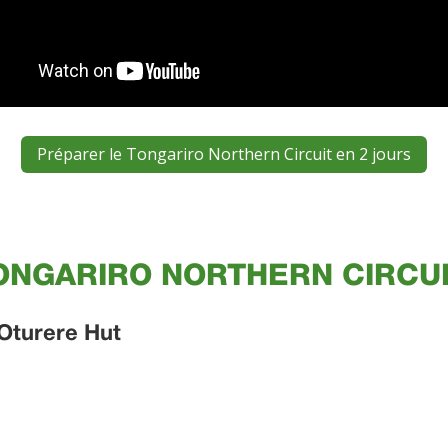
Préparer le Tongariro Northern Circuit en 2 jours
ONGARIRO NORTHERN CIRCUI
 Oturere Hut