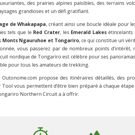
xuriantes, des prairies alpines paisibles, des terrains vol
sages grandioses et un défi gratifiant.
lage de Whakapapa
, créant ainsi une boucle idéale pour l
es tels que le
Red Crater
, les
Emerald Lakes
étincelants 
s
Monts Ngauruhoe et Tongariro
, ce qui constitue un vér
donnée, vous passerez par de nombreux points d’intérêt,
rcuit nordique de Tongariro est célèbre pour ses panoramas à 
able pour tous les amateurs de trekking.
Outonome.com propose des itinéraires détaillés, des profi
er Tool vous permettent d’être bien préparé à chaque étape 
ngariro Northern Circuit a à offrir.